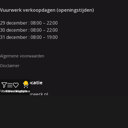
Vuurwerk verkoopdagen (openingstijden)
29 december : 08:00 – 22:00
30 december : 08:00 – 22:00
31 december : 08:00 – 19:00
Algemene voorwaarden
Disclaimer
Contact en locatie
0
Filters
Menu
Verlanglijst
Winkelwagen
info@orkavuurwerk.nl
facebook.com/orkavuurwerk
twitter.com/orkavuurwerk
Industrieterein de Haagdoorn