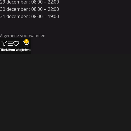
29 december : 08:00 – 22:00
30 december : 08:00 – 22:00
31 december : 08:00 – 19:00
Algemene voorwaarden
0
Disclaimer
Filters
Menu
Verlanglijst
Winkelwagen
Contact en locatie
info@orkavuurwerk.nl
facebook.com/orkavuurwerk
twitter.com/orkavuurwerk
Industrieterein de Haagdoorn
Kerver 13 // 5521 DA Eersel
© Orka Vuurwerk