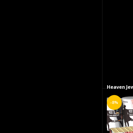
Heaven Je
Op voor
-8%
€
29.
SKU:
2570