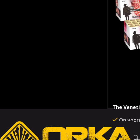
The Venet
Op voor
€
129