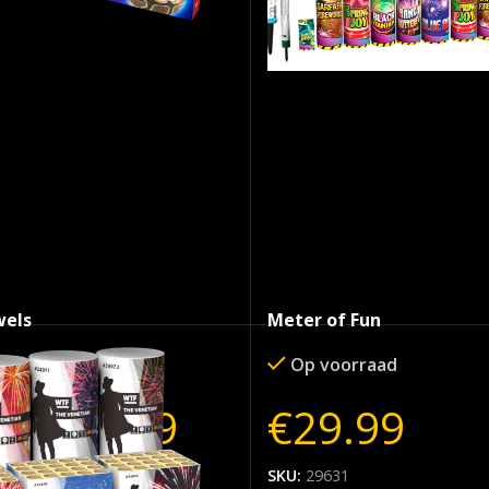
wels
Meter of Fun
raad
Op voorraad
€
24.99
€
29.99
99
SKU:
29631