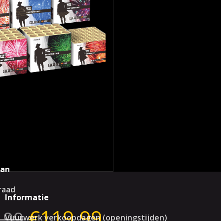
ian
raad
Informatie
€
119.99
.99
Vuurwerk verkoopdagen (openingstijden)