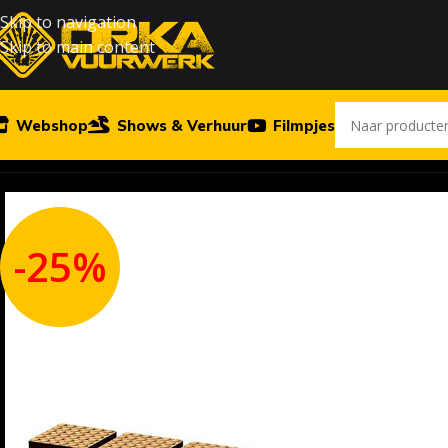
Skip to navigation
Skip to main content
Webshop
Shows & Verhuur
Filmpjes
Home
Outlet
Assorted show premium
-25%