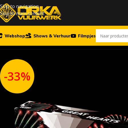
Skip to navigation
Skip to main content
Webshop
Shows & Verhuur
Filmpjes
Home
Outlet
Great Hearts
-33%