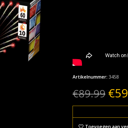
Artikelnummer:
3458
€
59
€
89.99
Toevoegen aan verl