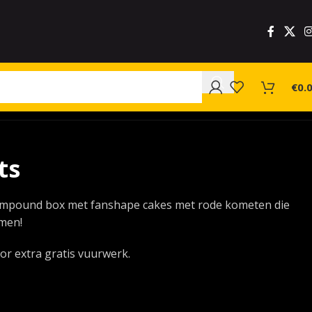
€
0.
ts
compound box met fanshape cakes met rode kometen die
men!
voor extra gratis vuurwerk.