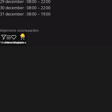
29 december : 08:00 – 22:00
30 december : 08:00 – 22:00
31 december : 08:00 – 19:00
Algemene voorwaarden
0
Disclaimer
Filters
Menu
Verlanglijst
Winkelwagen
Contact en locatie
info@orkavuurwerk.nl
facebook.com/orkavuurwerk
twitter.com/orkavuurwerk
Industrieterein de Haagdoorn
Kerver 13 // 5521 DA Eersel
© Orka Vuurwerk