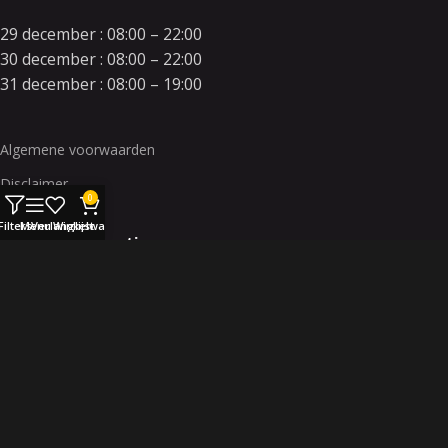
29 december : 08:00 – 22:00
30 december : 08:00 – 22:00
31 december : 08:00 – 19:00
Algemene voorwaarden
Disclaimer
0
Filters
Menu
Verlanglijst
Winkelwagen
Contact en locatie
info@orkavuurwerk.nl
facebook.com/orkavuurwerk
twitter.com/orkavuurwerk
Industrieterein de Haagdoorn
Kerver 13 // 5521 DA Eersel