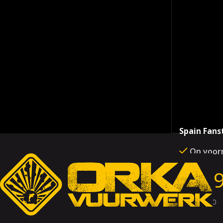
Spain Fans
Op voor
€
229
SKU:
k1010