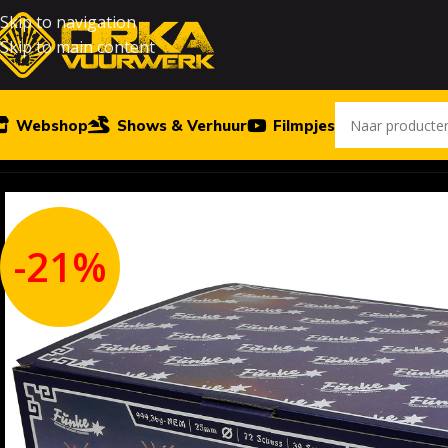
Skip to navigation
Skip to main content
Webshop
Shows & Verhuur
Filmpjes
Home
Vuurwerk
A Fistful Of Gold 72sh
-21%