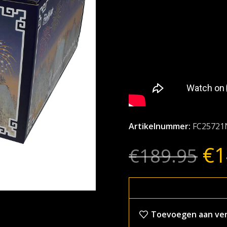
Artikelnummer:
FC25721
€
1
€
189.95
Toevoegen aan verl