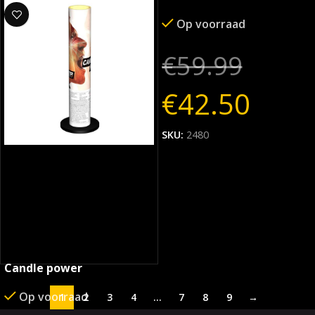
Op voorraad
Op voorraad
€
18.49
€
59.99
€
42.50
SKU:
2479
SKU:
2480
Candle power
Op voorraad
1
2
3
4
…
7
8
9
→