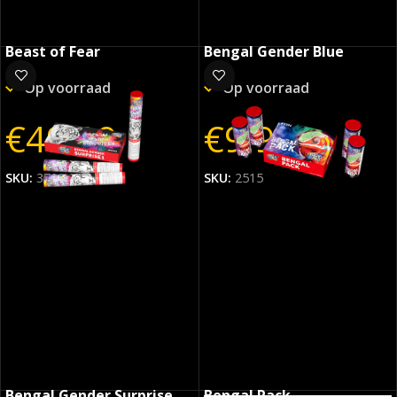
Beast of Fear
Bengal Gender Blue
Op voorraad
Op voorraad
€
49.99
€
9.99
SKU:
3720
SKU:
2515
Bengal Gender Surprise
Bengal Pack