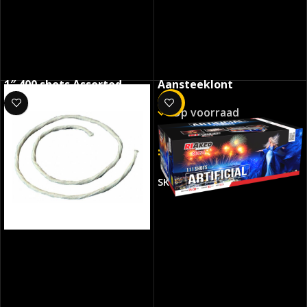
1″ 400 shots Assorted
Aansteeklont
Show
-7%
Op voorraad
Op voorraad
€
0.29
€
549.99
SKU:
925
SKU:
9040