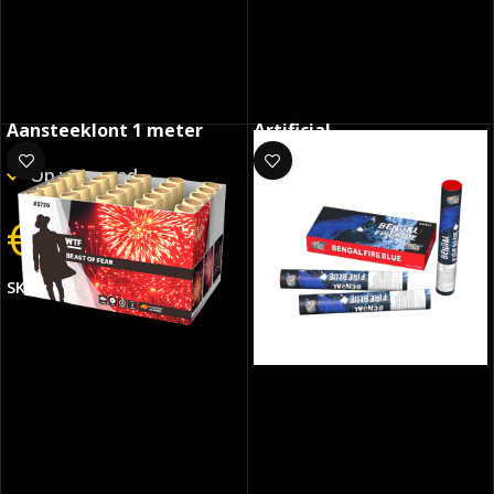
Aansteeklont 1 meter
Artificial
Op voorraad
Op voorraad
€
0.99
€
269.50
€
249.50
SKU:
923
SKU:
06474