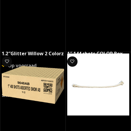
1.2″Glitter Willow 2 Colorz
1″ 144 shots COLOR Box
Op voorraad
Op voorraad
€
179.50
€
169.99
SKU:
6502
SKU:
9025