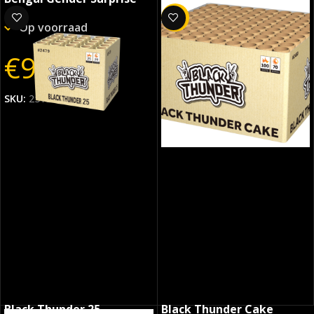
-29%
Op voorraad
Op voorraad
€
9.99
€
7.69
SKU:
2515-1
SKU:
2321
Black Thunder 25
Black Thunder Cake