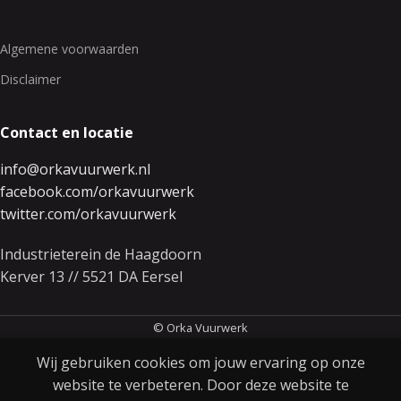
Algemene voorwaarden
Disclaimer
Contact en locatie
info@orkavuurwerk.nl
facebook.com/orkavuurwerk
twitter.com/orkavuurwerk
Industrieterein de Haagdoorn
Kerver 13 // 5521 DA Eersel
© Orka Vuurwerk
Wij gebruiken cookies om jouw ervaring op onze
website te verbeteren. Door deze website te
0
€
379.50
Artificial Pyro
€
399.50