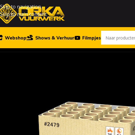
Skip to navigation
Skip to main content
Webshop
Shows & Verhuur
Filmpjes
Home
Vuurwerk
Black Thunder 25