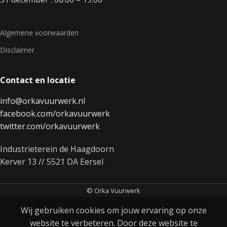
Algemene voorwaarden
Disclaimer
Contact en locatie
info@orkavuurwerk.nl
facebook.com/orkavuurwerk
twitter.com/orkavuurwerk
Industrieterein de Haagdoorn
Kerver 13 // 5521 DA Eersel
© Orka Vuurwerk
Wij gebruiken cookies om jouw ervaring op onze
website te verbeteren. Door deze website te
Dream Star + Sky Passion + Planet
0