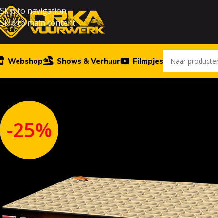
Skip to navigation
Skip to main content
Webshop
Shows & Verhuur
Filmpjes
Home
Vuurwerk
Enemy
-25%