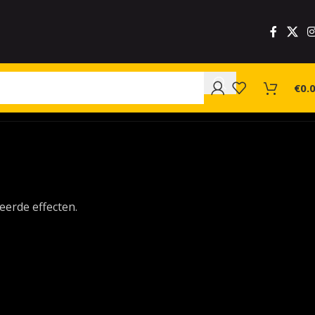
€
0.
eerde effecten.