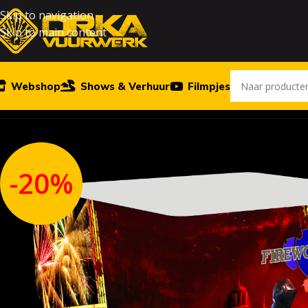
Skip to navigation
Skip to main content
Webshop
Shows & Verhuur
Filmpjes
Home
Vuurwerk
Igor
-20%