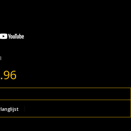
3
.96
anglijst