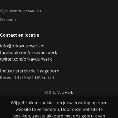
Algemene voorwaarden
Disclaimer
Contact en locatie
info@orkavuurwerk.nl
facebook.com/orkavuurwerk
twitter.com/orkavuurwerk
Industrieterein de Haagdoorn
Kerver 13 // 5521 DA Eersel
© Orka Vuurwerk
Wij gebruiken cookies om jouw ervaring op onze
website te verbeteren. Door deze website te
0
€
10.69
Massive crackling
bekijken, gaat je akkoord met ons gebruik van
Menu
Verlanglijst
Winkelwagen