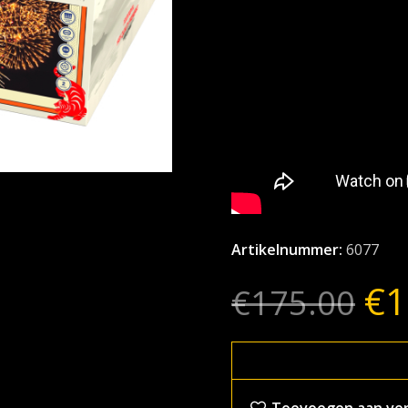
Artikelnummer:
6077
€
1
€
175.00