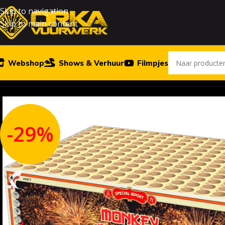
Skip to navigation
Skip to main content
Webshop
Shows & Verhuur
Filmpjes
Home
Vuurwerk
Monkey Madness
-29%