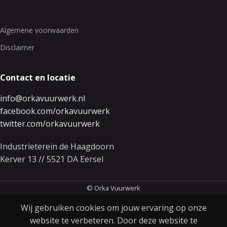
Algemene voorwaarden
Disclaimer
Contact en locatie
info@orkavuurwerk.nl
facebook.com/orkavuurwerk
twitter.com/orkavuurwerk
Industrieterein de Haagdoorn
Kerver 13 // 5521 DA Eersel
© Orka Vuurwerk
Wij gebruiken cookies om jouw ervaring op onze
website te verbeteren. Door deze website te
0
€
114.50
Pyro Parade
€
124.50