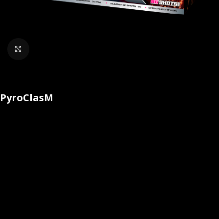
Klik om te vergroten
PyroClasM