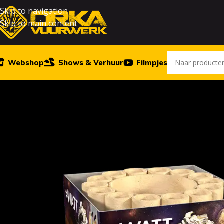
Skip to navigation
Skip to main content
Webshop
Shows & Verhuur
Filmpjes
Home
Vuurwerk
Pyronoid