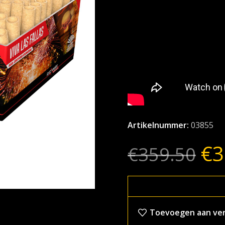
Artikelnummer:
03855
€
3
€
359.50
Toevoegen aan verl