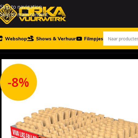
Skip to navigation
Skip to main content
Webshop
Shows & Verhuur
Filmpjes
Home
Vuurwerk
Viva Las Fallas
-8%