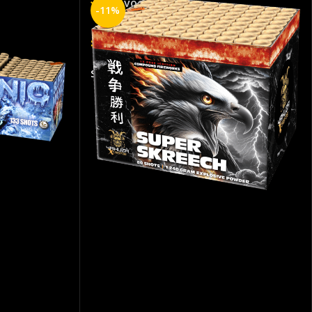
Op voorraad
-11%
€
2.29
SKU:
2223