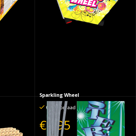
Sparkling Wheel
Op voorraad
€
9.95