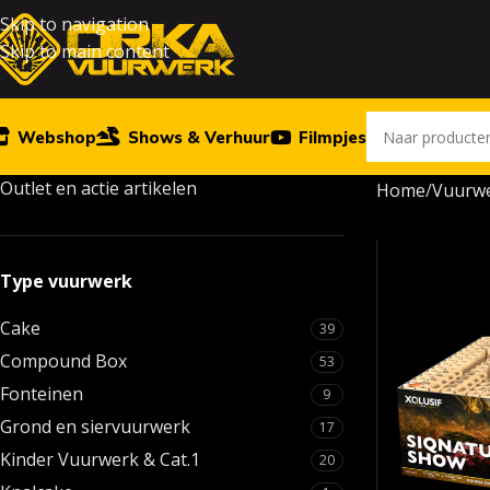
Skip to navigation
Skip to main content
Webshop
Shows & Verhuur
Filmpjes
Outlet en actie artikelen
Home
Vuurw
Type vuurwerk
Cake
39
Compound Box
53
Fonteinen
9
Grond en siervuurwerk
17
Kinder Vuurwerk & Cat.1
20