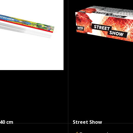
€
2.59
€
1
5
€
159.50
SKU:
1192
 40 cm
Street Show