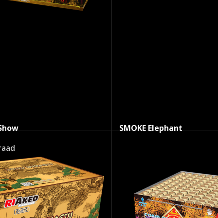
 Show
SMOKE Elephant
raad
Op voorraad
.50
€
1
€
149.50
SKU:
04499