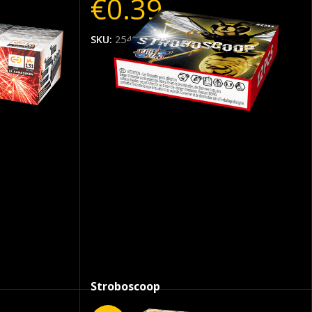
54.50
€
0.39
SKU:
2540
Stroboscoop