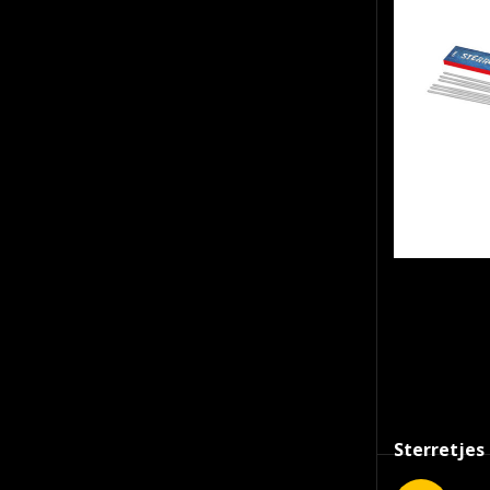
€
3.2
SKU:
2518
Sterretjes