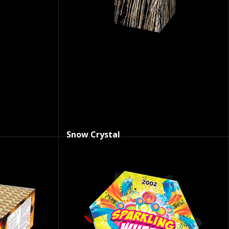
Snow Crystal
Op voorraad
39.50
€
18.99
SKU:
3471