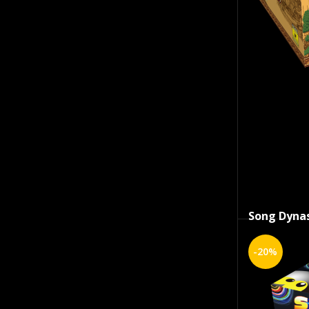
Song Dyna
Op voor
-20%
€
249