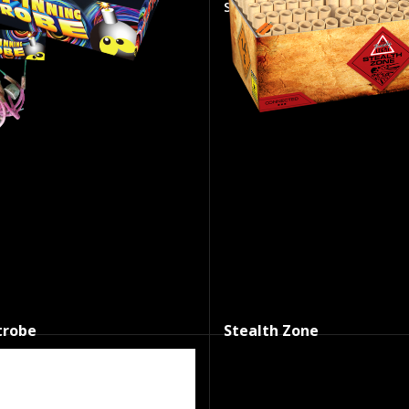
SKU:
k1010
trobe
Stealth Zone
raad
Op voorraad