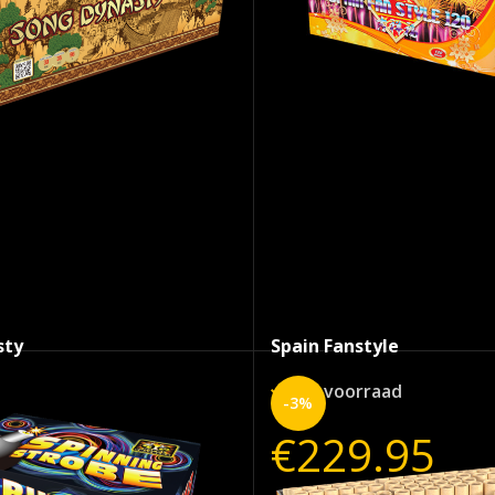
sty
Spain Fanstyle
raad
Op voorraad
-3%
€
229.50
€
229.95
.50