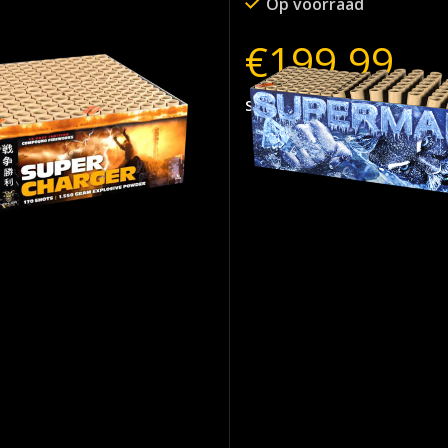
raad
Op voorraad
9
€
199.99
SKU:
3460