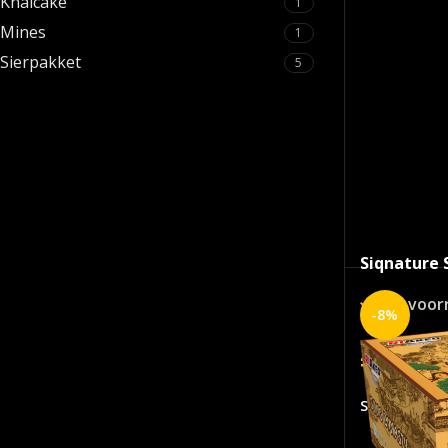
Knalcake
1
Mines
1
Sierpakket
5
Siqnature
Op voor
-8%
€
349
SKU:
6612