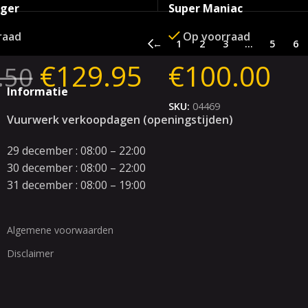
rger
Super Maniac
raad
Op voorraad
←
1
2
3
…
5
6
€
129.95
€
100.00
.50
Informatie
SKU:
04469
Vuurwerk verkoopdagen (openingstijden)
29 december : 08:00 – 22:00
30 december : 08:00 – 22:00
31 december : 08:00 – 19:00
Algemene voorwaarden
Disclaimer