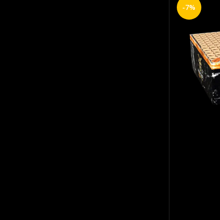
Op voor
-7%
€
1.4
SKU:
2543