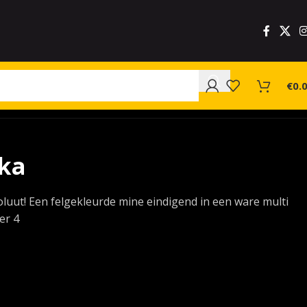
€
0.
ka
luut! Een felgekleurde mine eindigend in een ware multi
er 4