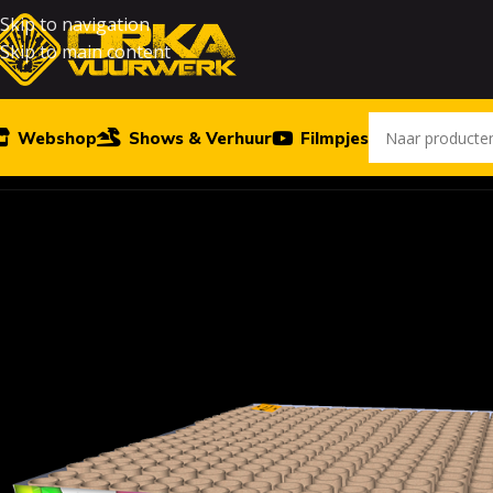
Skip to navigation
Skip to main content
Webshop
Shows & Verhuur
Filmpjes
Home
Vuurwerk
Neon Voices