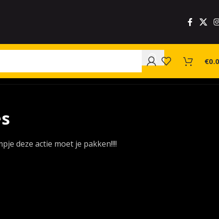
€
0.
es
pje deze actie moet je pakken!!!!