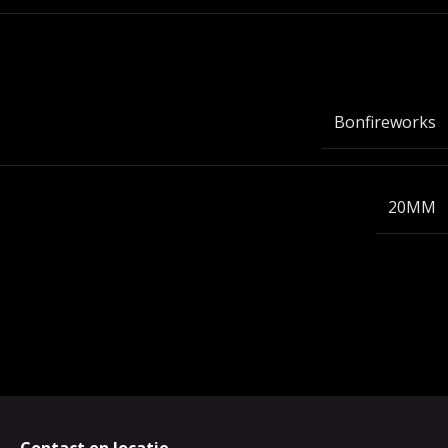
Bonfireworks
20MM
Contact en locatie