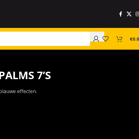
€
0.
PALMS 7’S
blauwe effecten.