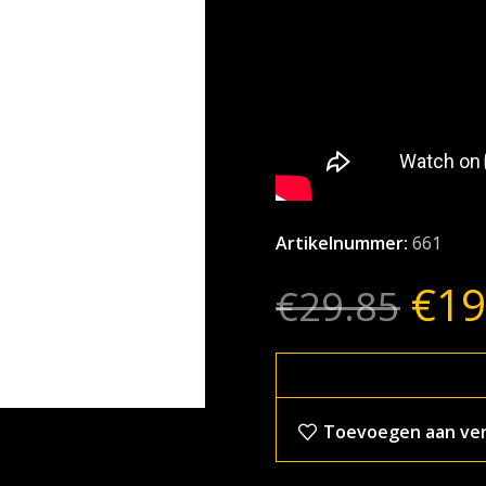
Artikelnummer:
661
€
19
€
29.85
Toevoegen aan verl