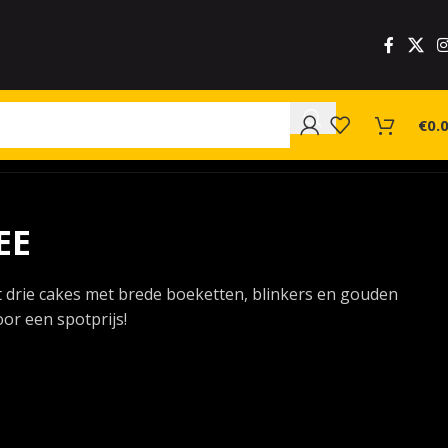
€
0.
EE
t drie cakes met brede boeketten, blinkers en gouden
oor een spotprijs!