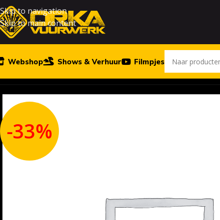
Skip to navigation
Skip to main content
Webshop
Shows & Verhuur
Filmpjes
Home
Vuurwerk
SUPER THREE
-33%